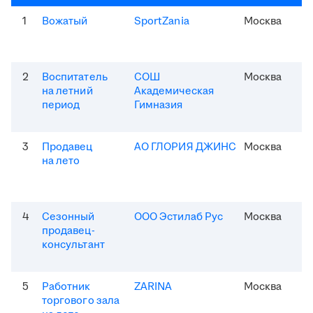
1
Вожатый
SportZania
Москва
2
Воспитатель
СОШ
Москва
на летний
Академическая
период
Гимназия
3
Продавец
АО ГЛОРИЯ ДЖИНС
Москва
на лето
4
Сезонный
ООО Эстилаб Рус
Москва
продавец-
консультант
5
Работник
ZARINA
Москва
торгового зала