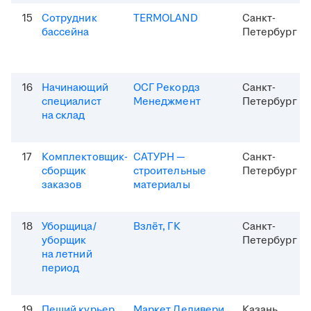
15
Сотрудник
TERMOLAND
Санкт-
бассейна
Петербург
16
Начинающий
ОСГ Рекордз
Санкт-
специалист
Менеджмент
Петербург
на склад
17
Комплектовщик-
САТУРН —
Санкт-
сборщик
строительные
Петербург
заказов
материалы
18
Уборщица/
Взлёт, ГК
Санкт-
уборщик
Петербург
на летний
период
19
Пеший курьер
Маркет Деливери
Казань