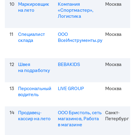
10
Маркировщик
Компания
Москва
на лето
«Спортмастер»,
Логистика
11
Специалист
ООО
Москва
склада
ВсеИнструменты.ру
12
Швея
BEBAKIDS
Москва
на подработку
13
Персональный
LIVE GROUP
Москва
водитель
14
Продавец-
ООО Бристоль, сеть
Санкт-
кассир на лето
магазинов, Работа
Петербург
в магазине