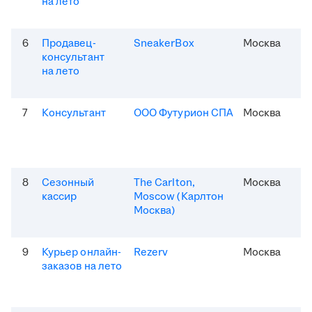
на лето
6
Продавец-
SneakerBox
Москва
консультант
на лето
7
Консультант
ООО Футурион СПА
Москва
8
Сезонный
The Carlton,
Москва
кассир
Moscow (Карлтон
Москва)
9
Курьер онлайн-
Rezerv
Москва
заказов на лето