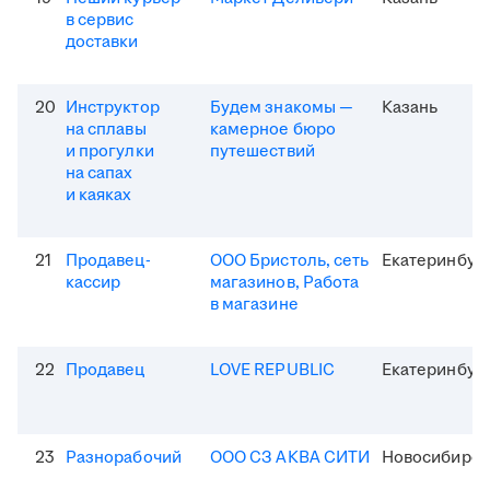
в сервис
доставки
20
Инструктор
Будем знакомы —
Казань
на сплавы
камерное бюро
и прогулки
путешествий
на сапах
и каяках
21
Продавец-
ООО Бристоль, сеть
Екатеринбур
кассир
магазинов, Работа
в магазине
22
Продавец
LOVE REPUBLIC
Екатеринбур
23
Разнорабочий
ООО СЗ АКВА СИТИ
Новосибирск