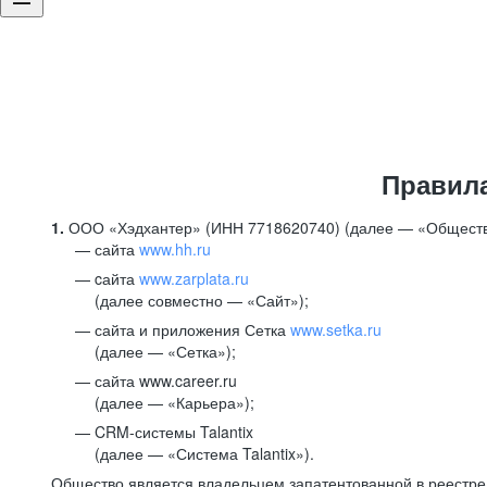
Правил
1.
ООО «Хэдхантер» (ИНН 7718620740) (далее — «Обществ
сайта
www.hh.ru
cайта
www.zarplata.ru
(далее совместно — «Сайт»);
сайта и приложения Сетка
www.setka.ru
(далее — «Сетка»);
сайта www.career.ru
(далее — «Карьера»);
CRM-системы Talantix
(далее — «Система Talantix»).
Общество является владельцем запатентованной в реестр