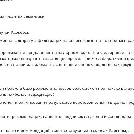
ом числе их семантика;
нутри Карьеры.
еняет алгоритмы фильтрации на основе контента (алгоритмы град
фровывает и представляет в векторном виде. При фильтрации на о
ли которые он изучает в настоящее время. При коллаборативной ф
льзователей или элементы с историей оценок, аналогичной текущ
и поиске в базе резюме и запросов соискателей при поиске вакан
рать наиболее подходящие;
одателей и ранжирования результатов поисковой выдачи в целях п
 ленте рекомендаций, вариантов подписок на людей и сообщества 
 в ленте и рекомендаций в соответствующих разделах Карьеры, а