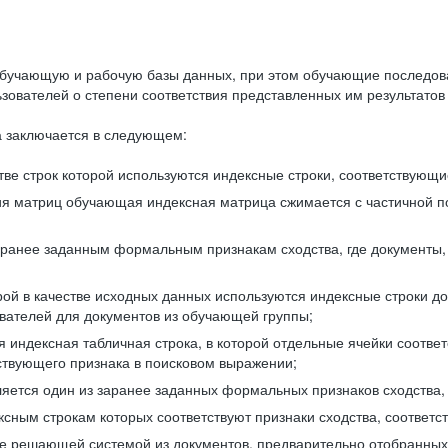
бучающую и рабочую базы данных, при этом обучающие последов
ователей о степени соответствия представленных им результатов 
 заключается в следующем:
ве строк которой используются индексные строки, соответствующ
ия матриц обучающая индексная матрица сжимается с частичной п
аранее заданным формальным признакам сходства, где документы,
ой в качестве исходных данных используются индексные строки д
ователей для документов из обучающей группы;
индексная табличная строка, в которой отдельные ячейки соответ
тствующего признака в поисковом выражении;
ляется один из заранее заданных формальных признаков сходства
ксным строкам которых соответствуют признаки сходства, соотве
е решающей системой из документов, предварительно отобранных 