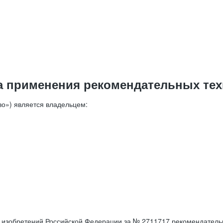
а применения рекомендательных тех
о») является владельцем:
е изобретений Российской Федерации за № 2711717 рекомендатель