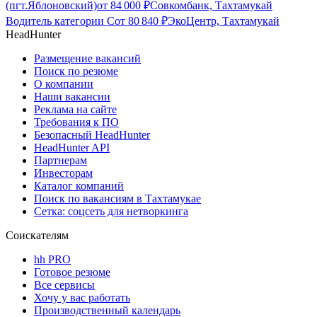
(пгт.Яблоновский)
от
84 000
₽
Совкомбанк, Тахтамукай
Водитель категории С
от
80 840
₽
ЭкоЦентр, Тахтамукай
HeadHunter
Размещение вакансий
Поиск по резюме
О компании
Наши вакансии
Реклама на сайте
Требования к ПО
Безопасный HeadHunter
HeadHunter API
Партнерам
Инвесторам
Каталог компаний
Поиск по вакансиям в Тахтамукае
Сетка: соцсеть для нетворкинга
Соискателям
hh PRO
Готовое резюме
Все сервисы
Хочу у вас работать
Производственный календарь