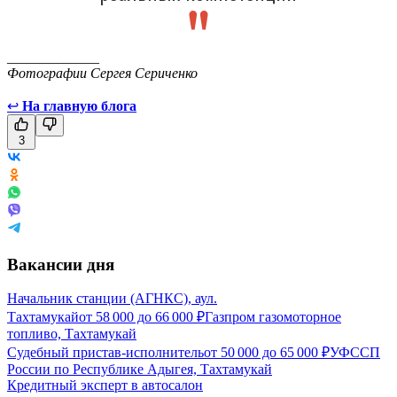
_____________
Фотографии Сергея Сериченко
↩
На главную блога
3
Вакансии дня
Начальник станции (АГНКС), аул.
Тахтамукай
от
58 000
до
66 000
₽
Газпром газомоторное
топливо, Тахтамукай
Судебный пристав-исполнитель
от
50 000
до
65 000
₽
УФССП
России по Республике Адыгея, Тахтамукай
Кредитный эксперт в автосалон