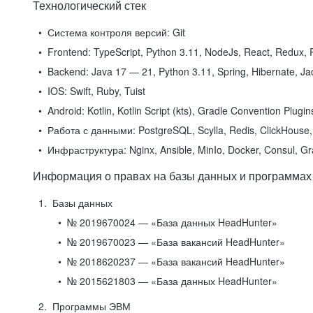
Технологический стек
Система контроля версий:
Git
Frontend:
TypeScript, Python 3.11, NodeJs, React, Redux, R
Backend:
Java 17 — 21, Python 3.11, Spring, Hibernate, Jac
IOS:
Swift, Ruby, Tuist
Android:
Kotlin, Kotlin Script (kts), Gradle Convention Plugi
Работа с данными:
PostgreSQL, Scylla, Redis, ClickHouse, 
Инфраструктура:
Nginx, Ansible, MinIo, Docker, Consul, G
Информация о правах на базы данных и программах
Базы данных
№ 2019670024 — «База данных HeadHunter»
№ 2019670023 — «База вакансий HeadHunter»
№ 2018620237 — «База вакансий HeadHunter»
№ 2015621803 — «База данных HeadHunter»
Программы ЭВМ